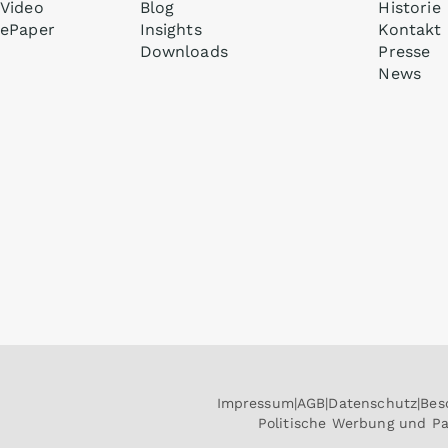
Video
Blog
Historie
ePaper
Insights
Kontakt
Downloads
Presse
News
Impressum
AGB
Datenschutz
Bes
Politische Werbung und P