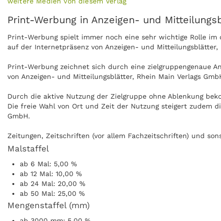
weitere Medien von diesem Verlag
Print-Werbung in Anzeigen- und Mitteilungs
Print-Werbung spielt immer noch eine sehr wichtige Rolle i
auf der Internetpräsenz von Anzeigen- und Mitteilungsblätter
Print-Werbung zeichnet sich durch eine zielgruppengenaue Ans
von Anzeigen- und Mitteilungsblätter, Rhein Main Verlags Gmb
Durch die aktive Nutzung der Zielgruppe ohne Ablenkung beko
Die freie Wahl von Ort und Zeit der Nutzung steigert zudem d
GmbH.
Zeitungen, Zeitschriften (vor allem Fachzeitschriften) und s
Mitteilungsblätter, Rhein Main Verlags GmbH länger und die 
Malstaffel
ab 6 Mal: 5,00 %
Anzeigen können zudem nachgeblättert und mitgenommen werde
ab 12 Mal: 10,00 %
elektronischen Medien. Anzeigen- und Mitteilungsblätter, Rhe
ab 24 Mal: 20,00 %
dem Weg zur Arbeit.
ab 50 Mal: 25,00 %
Mengenstaffel (mm)
ab 3000 mm: 5,00 %