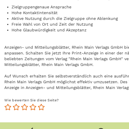
Zielgruppengenaue Ansprache
Hohe Kontaktintensität
Aktive Nutzung durch die Zielgruppe ohne Ablenkung
Freie Wahl von Ort und Zeit der Nutzung
Hohe Glaubwürdigkeit und Akzeptanz
Anzeigen- und Mitteilungsblätter, Rhein Main Verlags GmbH bie
anpassen. Schalten Sie jetzt Ihre Print-Anzeige in einer der 
beliebten Zeitungen vom Verlag "Rhein Main Verlags GmbH" ver
Mitteilungsblätter, Rhein Main Verlags GmbH.
Auf Wunsch erhalten Sie selbstverständlich auch eine ausführ
Rhein Main Verlags GmbH möglichst effektiv umzusetzen. Des 
Anzeige in Anzeigen- und Mitteilungsblätter, Rhein Main Ver
Mehr Informationen zum Thema Print-Werbung finden Sie un
Wie bewerten Sie diese Seite?