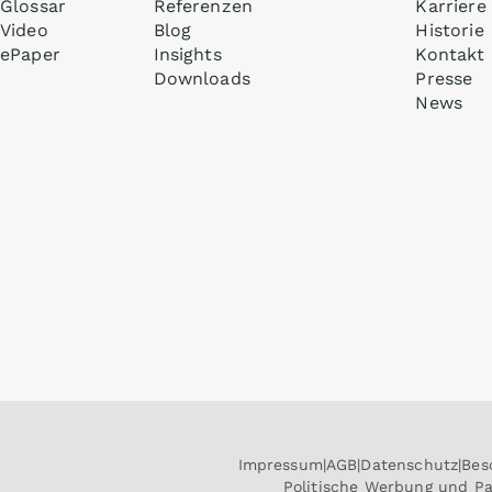
Glossar
Referenzen
Karriere
Video
Blog
Historie
ePaper
Insights
Kontakt
Downloads
Presse
News
Impressum
AGB
Datenschutz
Bes
Politische Werbung und P