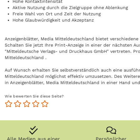
Hohe Kontaktintensität
Aktive Nutzung durch die Zielgruppe ohne Ablenkung
Freie Wahl von Ort und Zeit der Nutzung
Hohe Glaubwürdigkeit und Akzeptanz
Anzeigenblätter, Media Mitteldeutschland bietet verschiedene 
Schalten Sie jetzt Ihre Print-Anzeige in einer der nächsten A
"Mitteldeutsche Verlags- und Druckhaus GmbH" vertreten. Prof
Mitteldeutschland .
Auf Wunsch erhalten Sie selbstverständlich auch eine ausfüh
Mitteldeutschland möglichst effektiv umzusetzen. Des Weitere
in Anzeigenblätter, Media Mitteldeutschland in einer Hand u
Mehr Informationen zum Thema Print-Werbung finden Sie un
Wie bewerten Sie diese Seite?
Alle Medien aus einer
Persönlicher