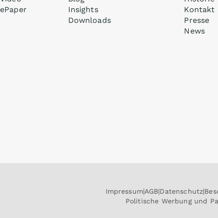
ePaper
Insights
Kontakt
Downloads
Presse
News
Impressum
AGB
Datenschutz
Bes
Politische Werbung und P