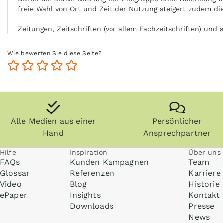
freie Wahl von Ort und Zeit der Nutzung steigert zudem d
Zeitungen, Zeitschriften (vor allem Fachzeitschriften) un
Studium in Rhein Main länger und die Zielgruppe kommt au
Wie bewerten Sie diese Seite?
Anzeigen können zudem nachgeblättert und mitgenommen w
Medien. Berufe - Ausbildung und Studium in Rhein Main ka
Alle Medien aus einer
Persönlicher
Hand
Ansprechpartner
Hilfe
Inspiration
Über uns
FAQs
Kunden Kampagnen
Team
Glossar
Referenzen
Karriere
Video
Blog
Historie
ePaper
Insights
Kontakt
Downloads
Presse
News