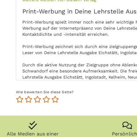
Print-Werbung in Deine Lehrstelle Aus
Print-Werbung spielt immer noch eine sehr wichtige 
Werbung auf der Internetpräsenz von Deine Lehrstelle
Kontaktdichte und -intensität erreichen.
Print-Werbung zeichnet sich durch eine zielgruppenge
Leser von Deine Lehrstelle Ausgabe Eichstätt, Ingolst
Durch die aktive Nutzung der Zielgruppe ohne Ablenku
Schwandorf eine besondere Aufmerksamkeit. Die freie
Lehrstelle Ausgabe Eichstätt, Ingolstadt, Kelheim, Ne
Zeitungen, Zeitschriften (vor allem Fachzeitschrifte
Wie bewerten Sie diese Seite?
Eichstätt, Ingolstadt, Kelheim, Neumarkt i. d. OPf.,
Anzeige in Kontakt.
Anzeigen können zudem nachgeblättert und mitgenomme
Regensburg, Schwandorf ist unabhängig von elektronis
kann ohne Internet praktisch überall gelesen werden
Alle Medien aus einer
Persönlic