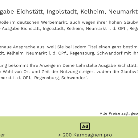
gabe Eichstätt, Ingolstadt, Kelheim, Neumarkt
Rolle im deutschen Werbemarkt, auch wegen ihrer hohen Glaubwü
 Ausgabe Eichstätt, Ingolstadt, Kelheim, Neumarkt i. d. OPf., 
naue Ansprache aus, weil Sie bei jedem Titel einen ganz bestim
adt, Kelheim, Neumarkt i. d. OPf., Regensburg, Schwandorf mit I
ng bekommt Ihre Anzeige in Deine Lehrstelle Ausgabe Eichstätt, I
 Wahl von Ort und Zeit der Nutzung steigert zudem die Glaubwü
umarkt i. d. OPf., Regensburg, Schwandorf.
n) und sonstige Printmedien werden teilweise aufbewahrt. Damit 
 Regensburg, Schwandorf länger und die Zielgruppe kommt auch z
Alle Preise zzgl. g
n werden. Die Nutzung von Deine Lehrstelle Ausgabe Eichstätt, 
chen Medien. Deine Lehrstelle Ausgabe Eichstätt, Ingolstadt, Ke
, zum Beispiel in Zug oder U-Bahn auf dem Weg zur Arbeit.
her
> 200 Kampagnen pro