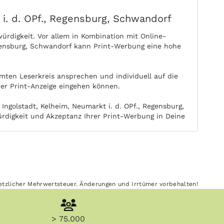
 i. d. OPf., Regensburg, Schwandorf
rdigkeit. Vor allem in Kombination mit Online-
Regensburg, Schwandorf kann Print-Werbung eine hohe
mten Leserkreis ansprechen und individuell auf die
hrer Print-Anzeige eingehen können.
ngolstadt, Kelheim, Neumarkt i. d. OPf., Regensburg,
rdigkeit und Akzeptanz Ihrer Print-Werbung in Deine
wirkt Ihre Print-Werbung in Deine Lehrstelle Ausgabe
u einem späteren Zeitpunkt immer wieder mit Ihrer
esetzlicher Mehrwertsteuer. Änderungen und Irrtümer vorbehalten!
Ingolstadt, Kelheim, Neumarkt i. d. OPf.,
lheim, Neumarkt i. d. OPf., Regensburg, Schwandorf
> 75.000