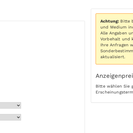
Achtung:
Bitte
und Medium ind
Alle Angaben u
Vorbehalt und 
Ihre Anfragen 
Sonderbestimmu
aktualisiert.
Anzeigenpre
Bitte wählen Sie
Erscheinungsterm