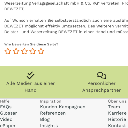
Weserzeitung Verlagsgesellschaft mbH & Co. KG" vertreten. Pr
DEWEZET.
Auf Wunsch erhalten Sie selbstverständlich auch eine ausfüh
DEWEZET möglichst effektiv umzusetzen. Des Weiteren vermitt
Deister- und Weserzeitung DEWEZET in einer Hand und müss
Mehr Informationen zum Thema Print-Werbung finden Sie un
Wie bewerten Sie diese Seite?
Alle Medien aus einer
Persönlicher
Hand
Ansprechpartner
Hilfe
Inspiration
Über uns
FAQs
Kunden Kampagnen
Team
Glossar
Referenzen
Karriere
Video
Blog
Historie
ePaper
Insights
Kontakt