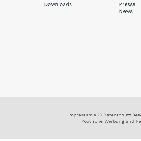
Downloads
Presse
News
Impressum
AGB
Datenschutz
Bes
Politische Werbung und P