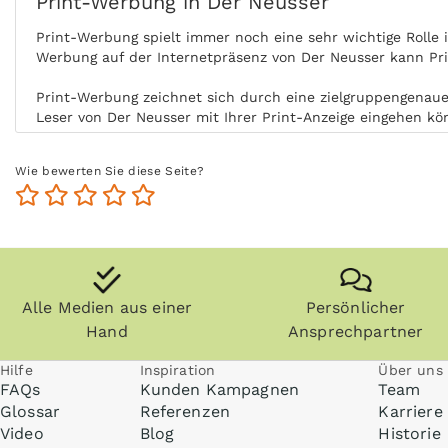
Print-Werbung in Der Neusser
Print-Werbung spielt immer noch eine sehr wichtige Rolle
Werbung auf der Internetpräsenz von Der Neusser kann Pri
Print-Werbung zeichnet sich durch eine zielgruppengenaue 
Leser von Der Neusser mit Ihrer Print-Anzeige eingehen kö
Durch die aktive Nutzung der Zielgruppe ohne Ablenkung b
Wie bewerten Sie diese Seite?
Nutzung steigert zudem die Glaubwürdigkeit und Akzeptanz
Zeitungen, Zeitschriften (vor allem Fachzeitschriften) un
die Zielgruppe kommt auch zu einem späteren Zeitpunkt im
Anzeigen können zudem nachgeblättert und mitgenommen w
Internet praktisch überall gelesen werden, zum Beispiel i
Alle Medien aus einer
Persönlicher
Hand
Ansprechpartner
Hilfe
Inspiration
Über uns
FAQs
Kunden Kampagnen
Team
Glossar
Referenzen
Karriere
Video
Blog
Historie