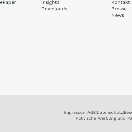
ePaper
Insights
Kontakt
Downloads
Presse
News
Impressum
AGB
Datenschutz
Bes
Politische Werbung und P