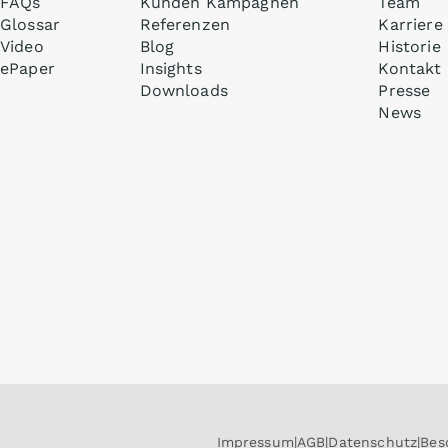
FAQs
Kunden Kampagnen
Team
Glossar
Referenzen
Karriere
Video
Blog
Historie
ePaper
Insights
Kontakt
Downloads
Presse
News
Impressum
AGB
Datenschutz
Bes