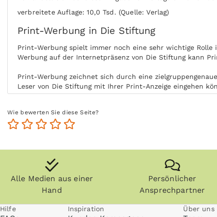
verbreitete Auflage: 10,0 Tsd. (Quelle: Verlag)
Print-Werbung in Die Stiftung
Print-Werbung spielt immer noch eine sehr wichtige Rolle
Werbung auf der Internetpräsenz von Die Stiftung kann Pr
Print-Werbung zeichnet sich durch eine zielgruppengenaue 
Leser von Die Stiftung mit Ihrer Print-Anzeige eingehen kö
Durch die aktive Nutzung der Zielgruppe ohne Ablenkung be
Wie bewerten Sie diese Seite?
Nutzung steigert zudem die Glaubwürdigkeit und Akzeptanz 
Zeitungen, Zeitschriften (vor allem Fachzeitschriften) und
die Zielgruppe kommt auch zu einem späteren Zeitpunkt im
Anzeigen können zudem nachgeblättert und mitgenommen we
Internet praktisch überall gelesen werden, zum Beispiel i
Alle Medien aus einer
Persönlicher
Hand
Ansprechpartner
Hilfe
Inspiration
Über uns