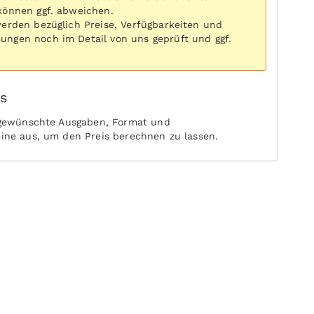
können ggf. abweichen.
werden bezüglich Preise, Verfügbarkeiten und
ngen noch im Detail von uns geprüft und ggf.
is
 gewünschte Ausgaben, Format und
ine aus, um den Preis berechnen zu lassen.