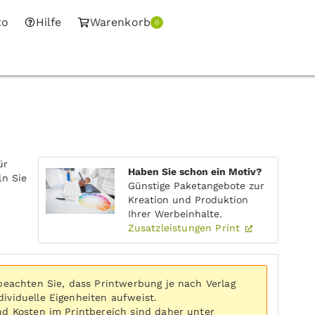
to
Hilfe
Warenkorb
0
ür
Haben Sie schon ein Motiv?
ln Sie
Günstige Paketangebote zur
Kreation und Produktion
Ihrer Werbeinhalte.
Zusatzleistungen Print
 beachten Sie, dass Printwerbung je nach Verlag
ividuelle Eigenheiten aufweist.
nd Kosten im Printbereich sind daher unter