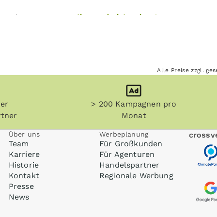
ie unter
www.crossvertise.com/printwerbung
.
Alle Preise zzgl. g
her
> 200 Kampagnen pro
tner
Monat
Über uns
Werbeplanung
crossve
Team
Für Großkunden
Karriere
Für Agenturen
Historie
Handelspartner
Kontakt
Regionale Werbung
Presse
News