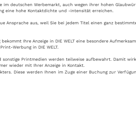
lle im deutschen Werbemarkt, auch wegen ihrer hohen Glaubwürd
g eine hohe Kontaktdichte und -intensität erreichen.
e Ansprache aus, weil Sie bei jedem Titel einen ganz bestimmte
 bekommt Ihre Anzeige in DIE WELT eine besondere Aufmerksamke
 Print-Werbung in DIE WELT.
und sonstige Printmedien werden teilweise aufbewahrt. Damit wir
er wieder mit Ihrer Anzeige in Kontakt.
kters. Diese werden Ihnen im Zuge einer Buchung zur Verfügung
 werden. Die Nutzung von DIE WELT ist unabhängig von elektro
n auf dem Weg zur Arbeit.