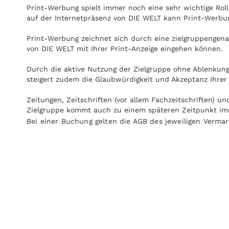
Print-Werbung spielt immer noch eine sehr wichtige Ro
auf der Internetpräsenz von DIE WELT kann Print-Werbun
Print-Werbung zeichnet sich durch eine zielgruppengenau
von DIE WELT mit Ihrer Print-Anzeige eingehen können.
Durch die aktive Nutzung der Zielgruppe ohne Ablenkung
steigert zudem die Glaubwürdigkeit und Akzeptanz Ihrer
Zeitungen, Zeitschriften (vor allem Fachzeitschriften) 
Zielgruppe kommt auch zu einem späteren Zeitpunkt imm
Bei einer Buchung gelten die AGB des jeweiligen Vermar
Anzeigen können zudem nachgeblättert und mitgenommen
überall gelesen werden, zum Beispiel in Zug oder U-Bah