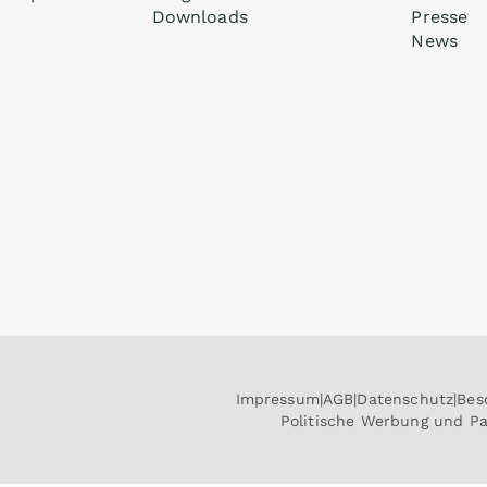
Downloads
Presse
News
Impressum
AGB
Datenschutz
Bes
Politische Werbung und P