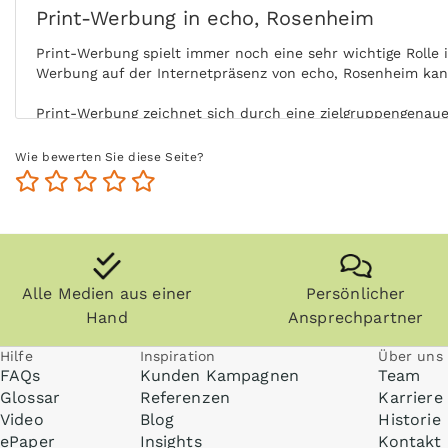
Print-Werbung in echo, Rosenheim
Print-Werbung spielt immer noch eine sehr wichtige Rolle
Werbung auf der Internetpräsenz von echo, Rosenheim kann
Print-Werbung zeichnet sich durch eine zielgruppengenaue 
Leser von echo, Rosenheim mit Ihrer Print-Anzeige eingeh
Wie bewerten Sie diese Seite?
Durch die aktive Nutzung der Zielgruppe ohne Ablenkung b
Nutzung steigert zudem die Glaubwürdigkeit und Akzeptanz
Zeitungen, Zeitschriften (vor allem Fachzeitschriften) un
und die Zielgruppe kommt auch zu einem späteren Zeitpunk
Alle Medien aus einer
Persönlicher
Anzeigen können zudem nachgeblättert und mitgenommen w
ohne Internet praktisch überall gelesen werden, zum Beisp
Hand
Ansprechpartner
Hilfe
Inspiration
Über uns
FAQs
Kunden Kampagnen
Team
Glossar
Referenzen
Karriere
Video
Blog
Historie
ePaper
Insights
Kontakt