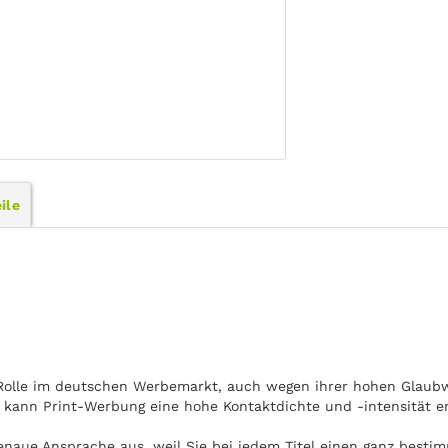
ile
Rolle im deutschen Werbemarkt, auch wegen ihrer hohen Glaubwü
kann Print-Werbung eine hohe Kontaktdichte und -intensität er
naue Ansprache aus, weil Sie bei jedem Titel einen ganz bestim