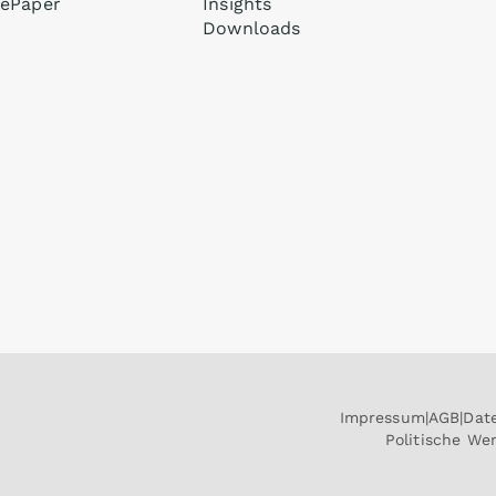
ePaper
Insights
Downloads
Impressum
AGB
Dat
Politische W