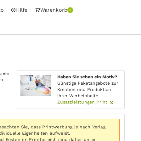
to
Hilfe
Warenkorb
0
onen
Haben Sie schon ein Motiv?
n.
Günstige Paketangebote zur
Kreation und Produktion
Ihrer Werbeinhalte.
Zusatzleistungen Print
 beachten Sie, dass Printwerbung je nach Verlag
ividuelle Eigenheiten aufweist.
nd Kosten im Printbereich sind daher unter