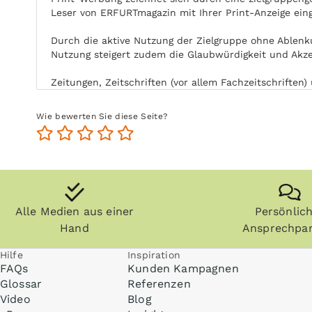
Leser von ERFURTmagazin mit Ihrer Print-Anzeige ei
Durch die aktive Nutzung der Zielgruppe ohne Ablenk
Nutzung steigert zudem die Glaubwürdigkeit und Akz
Zeitungen, Zeitschriften (vor allem Fachzeitschrifte
und die Zielgruppe kommt auch zu einem späteren Zei
Wie bewerten Sie diese Seite?
Anzeigen können zudem nachgeblättert und mitgeno
Internet praktisch überall gelesen werden, zum Beisp
Alle Medien aus einer
Persönlic
Hand
Ansprechpar
Hilfe
Inspiration
FAQs
Kunden Kampagnen
Glossar
Referenzen
Video
Blog