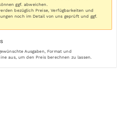
können ggf. abweichen.
werden bezüglich Preise, Verfügbarkeiten und
ngen noch im Detail von uns geprüft und ggf.
is
 gewünschte Ausgaben, Format und
ine aus, um den Preis berechnen zu lassen.