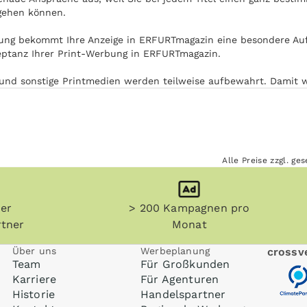
ngehen können.
ung bekommt Ihre Anzeige in ERFURTmagazin eine besondere Auf
eptanz Ihrer Print-Werbung in ERFURTmagazin.
n) und sonstige Printmedien werden teilweise aufbewahrt. Damit
tpunkt immer wieder mit Ihrer Anzeige in Kontakt.
mmen werden. Die Nutzung von ERFURTmagazin ist unabhängig v
iel in Zug oder U-Bahn auf dem Weg zur Arbeit.
Alle Preise zzgl. g
her
> 200 Kampagnen pro
tner
Monat
Über uns
Werbeplanung
crossve
Team
Für Großkunden
Karriere
Für Agenturen
Historie
Handelspartner