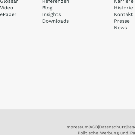
Glossar
Referenzen
Karriere
Video
Blog
Historie
ePaper
Insights
Kontakt
Downloads
Presse
News
Impressum
AGB
Datenschutz
Bes
Politische Werbung und P