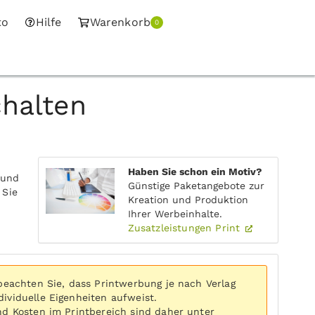
to
Hilfe
Warenkorb
0
halten
Haben Sie schon ein Motiv?
 und
Günstige Paketangebote zur
 Sie
Kreation und Produktion
Ihrer Werbeinhalte.
Zusatzleistungen Print
 beachten Sie, dass Printwerbung je nach Verlag
ividuelle Eigenheiten aufweist.
nd Kosten im Printbereich sind daher unter