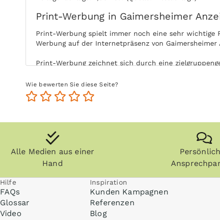
Print-Werbung in Gaimersheimer Anze
Print-Werbung spielt immer noch eine sehr wichtige 
Werbung auf der Internetpräsenz von Gaimersheimer A
Print-Werbung zeichnet sich durch eine zielgruppenge
Leser von Gaimersheimer Anzeiger mit Ihrer Print-An
Wie bewerten Sie diese Seite?
Durch die aktive Nutzung der Zielgruppe ohne Ablenk
der Nutzung steigert zudem die Glaubwürdigkeit und 
Zeitungen, Zeitschriften (vor allem Fachzeitschrifte
länger und die Zielgruppe kommt auch zu einem späte
Alle Medien aus einer
Persönlic
Anzeigen können zudem nachgeblättert und mitgenom
Anzeiger kann ohne Internet praktisch überall gelese
Hand
Ansprechpar
Hilfe
Inspiration
FAQs
Kunden Kampagnen
Glossar
Referenzen
Video
Blog