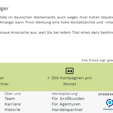
iger
Rolle im deutschen Werbemarkt, auch wegen ihrer hohen Glaubwü
nzeiger kann Print-Werbung eine hohe Kontaktdichte und -inten
naue Ansprache aus, weil Sie bei jedem Titel einen ganz bestim
zeige eingehen können.
ung bekommt Ihre Anzeige in Gaimersheimer Anzeiger eine beson
Akzeptanz Ihrer Print-Werbung in Gaimersheimer Anzeiger.
Alle Preise zzgl. g
n) und sonstige Printmedien werden teilweise aufbewahrt. Damit 
ren Zeitpunkt immer wieder mit Ihrer Anzeige in Kontakt.
her
> 200 Kampagnen pro
men werden. Die Nutzung von Gaimersheimer Anzeiger ist unabh
n werden, zum Beispiel in Zug oder U-Bahn auf dem Weg zur Arbe
tner
Monat
Über uns
Werbeplanung
crossve
Team
Für Großkunden
Karriere
Für Agenturen
Historie
Handelspartner