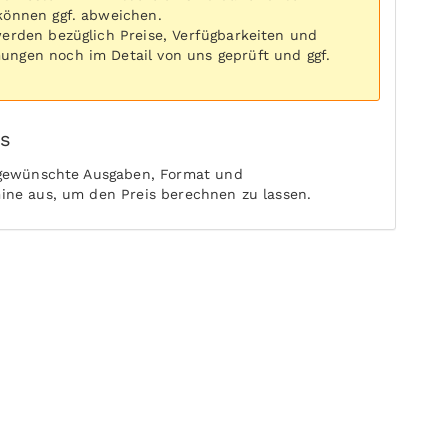
können ggf. abweichen.
werden bezüglich Preise, Verfügbarkeiten und
ngen noch im Detail von uns geprüft und ggf.
is
 gewünschte Ausgaben, Format und
ine aus, um den Preis berechnen zu lassen.