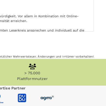
rdigkeit. Vor allem in Kombination mit Online-
sität erreichen.
mten Leserkreis ansprechen und individuell auf die
dere Aufmerksamkeit. Die freie Wahl von Ort und Zeit
esetzlicher Mehrwertsteuer. Änderungen und Irrtümer vorbehalten!
wirkt Ihre Print-Werbung in Gaimersheimer Anzeiger
> 75.000
ängig von elektronischen Medien. Gaimersheimer
it.
Plattformnutzer
rtise Partner