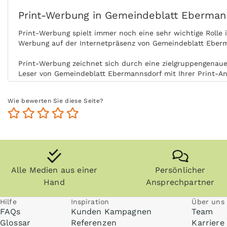
Print-Werbung in Gemeindeblatt Eberman
Print-Werbung spielt immer noch eine sehr wichtige Rolle
Werbung auf der Internetpräsenz von Gemeindeblatt Eberm
Print-Werbung zeichnet sich durch eine zielgruppengenaue 
Leser von Gemeindeblatt Ebermannsdorf mit Ihrer Print-A
Durch die aktive Nutzung der Zielgruppe ohne Ablenkung 
Wie bewerten Sie diese Seite?
und Zeit der Nutzung steigert zudem die Glaubwürdigkeit
Zeitungen, Zeitschriften (vor allem Fachzeitschriften) un
Ebermannsdorf länger und die Zielgruppe kommt auch zu e
Anzeigen können zudem nachgeblättert und mitgenommen w
Gemeindeblatt Ebermannsdorf kann ohne Internet praktisch
Alle Medien aus einer
Persönlicher
Hand
Ansprechpartner
Hilfe
Inspiration
Über uns
FAQs
Kunden Kampagnen
Team
Glossar
Referenzen
Karriere