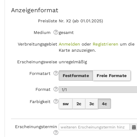
Anzeigenformat
Preisliste
Nr. X2 (ab 01.01.2025)
Medium
gesamt
Verbreitungsgebiet
Anmelden
oder
Registrieren
um die
Karte anzuzeigen.
Erscheinungsweise
unregelmäßig
Formatart
Festformate
Freie Formate
Format
Farbigkeit
sw
2c
3c
4c
Erscheinungstermin