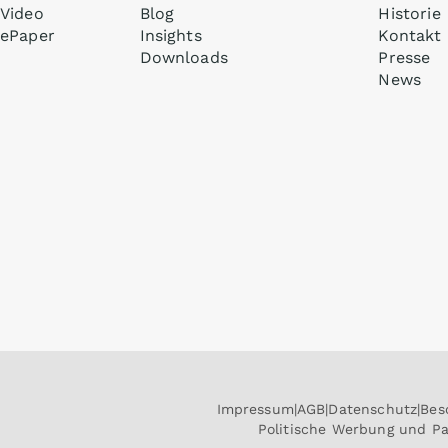
Video
Blog
Historie
ePaper
Insights
Kontakt
Downloads
Presse
News
Impressum
AGB
Datenschutz
Bes
Politische Werbung und P