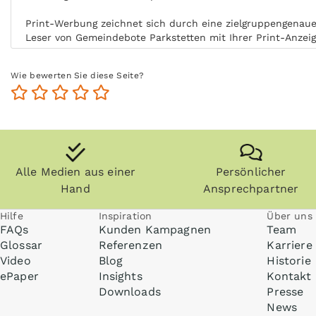
Print-Werbung zeichnet sich durch eine zielgruppengenaue 
Leser von Gemeindebote Parkstetten mit Ihrer Print-Anzei
Durch die aktive Nutzung der Zielgruppe ohne Ablenkung 
Wie bewerten Sie diese Seite?
Zeit der Nutzung steigert zudem die Glaubwürdigkeit und 
Zeitungen, Zeitschriften (vor allem Fachzeitschriften) un
länger und die Zielgruppe kommt auch zu einem späteren Z
Anzeigen können zudem nachgeblättert und mitgenommen w
Parkstetten kann ohne Internet praktisch überall gelesen 
Alle Medien aus einer
Persönlicher
Hand
Ansprechpartner
Hilfe
Inspiration
Über uns
FAQs
Kunden Kampagnen
Team
Glossar
Referenzen
Karriere
Video
Blog
Historie
ePaper
Insights
Kontakt
Downloads
Presse
News