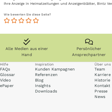
Ihre Anzeige in Heimatzeitungen und Anzeigenblätter, Bintz 
Mehr Informationen zum Thema Print-Werbung finden Sie un
Wie bewerten Sie diese Seite?
Alle Medien aus einer
Persönlicher
Hand
Ansprechpartner
Hilfe
Inspiration
Über uns
FAQs
Kunden Kampagnen
Team
Glossar
Referenzen
Karriere
Video
Blog
Historie
ePaper
Insights
Kontakt
Downloads
Presse
News