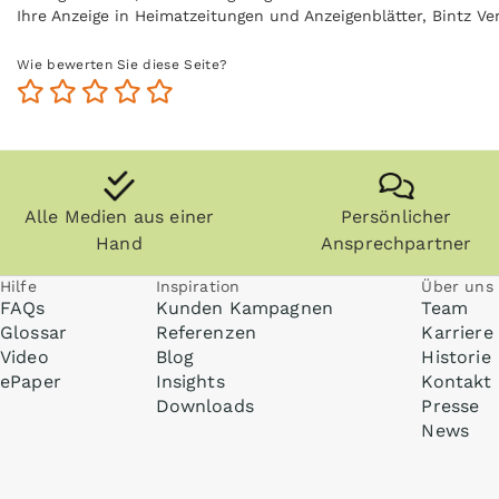
Ihre Anzeige in Heimatzeitungen und Anzeigenblätter, Bintz 
Mehr Informationen zum Thema Print-Werbung finden Sie un
Wie bewerten Sie diese Seite?
Alle Medien aus einer
Persönlicher
Hand
Ansprechpartner
Hilfe
Inspiration
Über uns
FAQs
Kunden Kampagnen
Team
Glossar
Referenzen
Karriere
Video
Blog
Historie
ePaper
Insights
Kontakt
Downloads
Presse
News