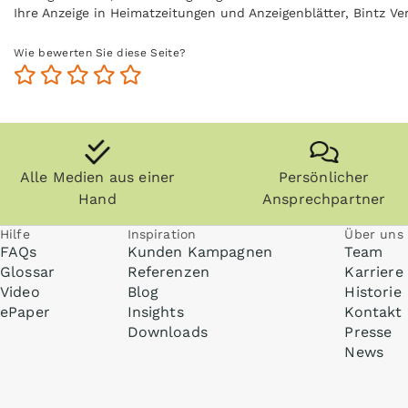
Ihre Anzeige in Heimatzeitungen und Anzeigenblätter, Bintz 
Mehr Informationen zum Thema Print-Werbung finden Sie un
Wie bewerten Sie diese Seite?
Alle Medien aus einer
Persönlicher
Hand
Ansprechpartner
Hilfe
Inspiration
Über uns
FAQs
Kunden Kampagnen
Team
Glossar
Referenzen
Karriere
Video
Blog
Historie
ePaper
Insights
Kontakt
Downloads
Presse
News