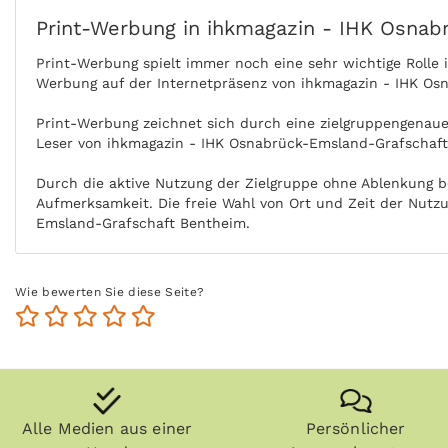
Print-Werbung in ihkmagazin - IHK Osna
Print-Werbung spielt immer noch eine sehr wichtige Rolle
Werbung auf der Internetpräsenz von ihkmagazin - IHK Os
Print-Werbung zeichnet sich durch eine zielgruppengenaue 
Leser von ihkmagazin - IHK Osnabrück-Emsland-Grafschaft
Durch die aktive Nutzung der Zielgruppe ohne Ablenkung 
Aufmerksamkeit. Die freie Wahl von Ort und Zeit der Nutz
Emsland-Grafschaft Bentheim.
Zeitungen, Zeitschriften (vor allem Fachzeitschriften) un
Osnabrück-Emsland-Grafschaft Bentheim länger und die Zi
Wie bewerten Sie diese Seite?
Anzeigen können zudem nachgeblättert und mitgenommen w
elektronischen Medien. ihkmagazin - IHK Osnabrück-Emslan
auf dem Weg zur Arbeit.
Alle Medien aus einer
Persönlicher