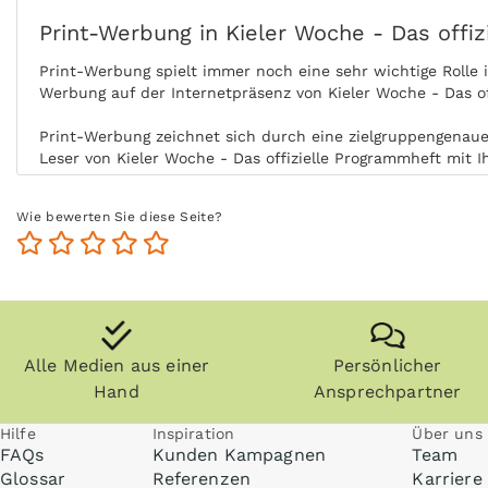
Print-Werbung in Kieler Woche - Das offi
Print-Werbung spielt immer noch eine sehr wichtige Rolle
Werbung auf der Internetpräsenz von Kieler Woche - Das o
Print-Werbung zeichnet sich durch eine zielgruppengenaue 
Leser von Kieler Woche - Das offizielle Programmheft mit I
Durch die aktive Nutzung der Zielgruppe ohne Ablenkung b
Wie bewerten Sie diese Seite?
Wahl von Ort und Zeit der Nutzung steigert zudem die Glau
Zeitungen, Zeitschriften (vor allem Fachzeitschriften) un
offizielle Programmheft länger und die Zielgruppe kommt a
Anzeigen können zudem nachgeblättert und mitgenommen we
Kieler Woche - Das offizielle Programmheft kann ohne Inte
Alle Medien aus einer
Persönlicher
Hand
Ansprechpartner
Hilfe
Inspiration
Über uns
FAQs
Kunden Kampagnen
Team
Glossar
Referenzen
Karriere