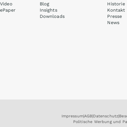
Video
Blog
Historie
ePaper
Insights
Kontakt
Downloads
Presse
News
Impressum
AGB
Datenschutz
Bes
Politische Werbung und P