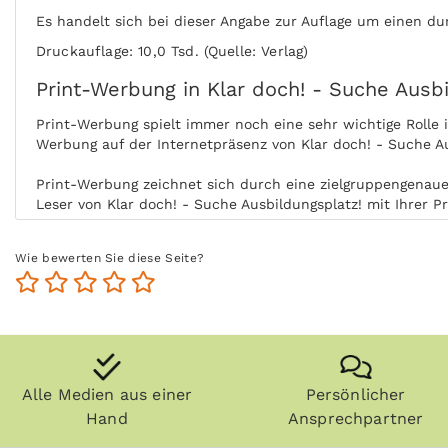
Es handelt sich bei dieser Angabe zur Auflage um einen du
Druckauflage: 10,0 Tsd. (Quelle: Verlag)
Print-Werbung in Klar doch! - Suche Ausbi
Print-Werbung spielt immer noch eine sehr wichtige Rolle
Werbung auf der Internetpräsenz von Klar doch! - Suche A
Print-Werbung zeichnet sich durch eine zielgruppengenaue 
Leser von Klar doch! - Suche Ausbildungsplatz! mit Ihrer P
Durch die aktive Nutzung der Zielgruppe ohne Ablenkung b
Wie bewerten Sie diese Seite?
Ort und Zeit der Nutzung steigert zudem die Glaubwürdigke
Zeitungen, Zeitschriften (vor allem Fachzeitschriften) und
Ausbildungsplatz! länger und die Zielgruppe kommt auch z
Anzeigen können zudem nachgeblättert und mitgenommen we
doch! - Suche Ausbildungsplatz! kann ohne Internet prakti
Alle Medien aus einer
Persönlicher
Hand
Ansprechpartner