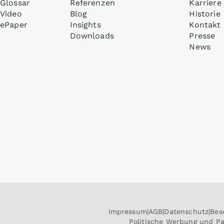
Glossar
Referenzen
Karriere
Video
Blog
Historie
ePaper
Insights
Kontakt
Downloads
Presse
News
Impressum
AGB
Datenschutz
Bes
Politische Werbung und P