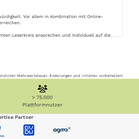
rdigkeit. Vor allem in Kombination mit Online-
erreichen.
mten Leserkreis ansprechen und individuell auf die
fmerksamkeit. Die freie Wahl von Ort und Zeit der
wirkt Ihre Print-Werbung in Main-Nidda-Bote länger
esetzlicher Mehrwertsteuer. Änderungen und Irrtümer vorbehalten!
von elektronischen Medien. Main-Nidda-Bote kann
> 75.000
Plattformnutzer
rtise Partner