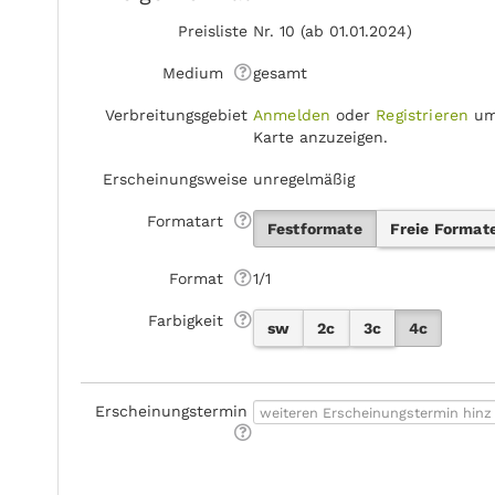
Preisliste
Nr. 10 (ab 01.01.2024)
Medium
gesamt
Verbreitungsgebiet
Anmelden
oder
Registrieren
um
Karte anzuzeigen.
Erscheinungsweise
unregelmäßig
Formatart
Festformate
Freie Format
Format
1/1
Farbigkeit
sw
2c
3c
4c
Erscheinungstermin