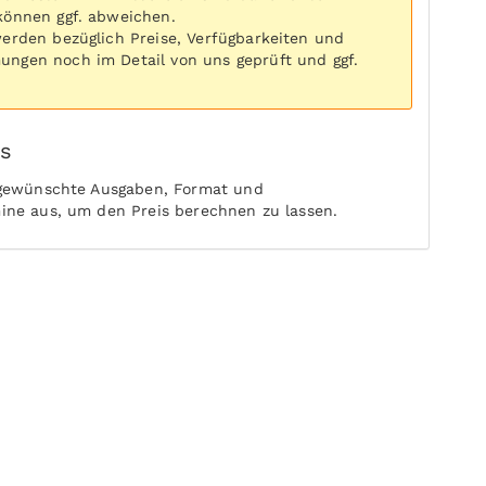
können ggf. abweichen.
werden bezüglich Preise, Verfügbarkeiten und
ngen noch im Detail von uns geprüft und ggf.
is
 gewünschte Ausgaben, Format und
ine aus, um den Preis berechnen zu lassen.