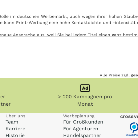
Rolle im deutschen Werbemarkt, auch wegen ihrer hohen Glaubwü
e kann Print-Werbung eine hohe Kontaktdichte und -intensität 
naue Ansprache aus, weil Sie bei jedem Titel einen ganz bestim
ingehen können.
ung bekommt Ihre Anzeige in Main-Nidda-Bote eine besondere Au
eptanz Ihrer Print-Werbung in Main-Nidda-Bote.
n) und sonstige Printmedien werden teilweise aufbewahrt. Damit 
Alle Preise zzgl. g
tpunkt immer wieder mit Ihrer Anzeige in Kontakt.
men werden. Die Nutzung von Main-Nidda-Bote ist unabhängig 
her
> 200 Kampagnen pro
Beispiel in Zug oder U-Bahn auf dem Weg zur Arbeit.
tner
Monat
Über uns
Werbeplanung
crossve
Team
Für Großkunden
Karriere
Für Agenturen
Historie
Handelspartner