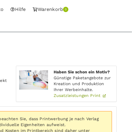
to
Hilfe
Warenkorb
0
Haben Sie schon ein Motiv?
Günstige Paketangebote zur
rekt
Kreation und Produktion
Ihrer Werbeinhalte.
Zusatzleistungen Print
 beachten Sie, dass Printwerbung je nach Verlag
ividuelle Eigenheiten aufweist.
nd Kosten im Printbereich sind daher unter