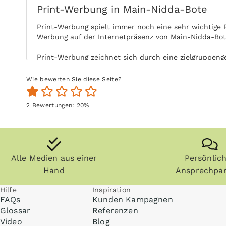
Print-Werbung in Main-Nidda-Bote
Print-Werbung spielt immer noch eine sehr wichtige 
Werbung auf der Internetpräsenz von Main-Nidda-Bot
Print-Werbung zeichnet sich durch eine zielgruppenge
Leser von Main-Nidda-Bote mit Ihrer Print-Anzeige e
Wie bewerten Sie diese Seite?
Durch die aktive Nutzung der Zielgruppe ohne Ablenk
Nutzung steigert zudem die Glaubwürdigkeit und Akz
2
Bewertungen:
20
%
Zeitungen, Zeitschriften (vor allem Fachzeitschrifte
und die Zielgruppe kommt auch zu einem späteren Zei
Anzeigen können zudem nachgeblättert und mitgenom
Alle Medien aus einer
Persönlic
ohne Internet praktisch überall gelesen werden, zum 
Hand
Ansprechpar
Hilfe
Inspiration
FAQs
Kunden Kampagnen
Glossar
Referenzen
Video
Blog