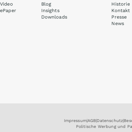
Video
Blog
Historie
ePaper
Insights
Kontakt
Downloads
Presse
News
Impressum
AGB
Datenschutz
Bes
Politische Werbung und P