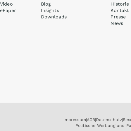
Video
Blog
Historie
ePaper
Insights
Kontakt
Downloads
Presse
News
Impressum
AGB
Datenschutz
Bes
Politische Werbung und P