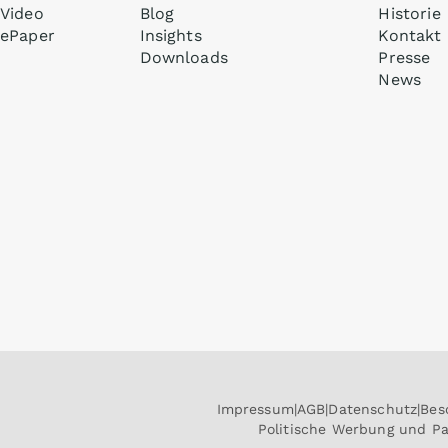
Video
Blog
Historie
ePaper
Insights
Kontakt
Downloads
Presse
News
Impressum
AGB
Datenschutz
Bes
Politische Werbung und P