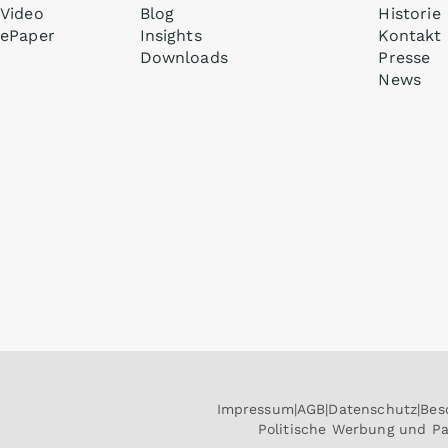
Video
Blog
Historie
ePaper
Insights
Kontakt
Downloads
Presse
News
Impressum
AGB
Datenschutz
Bes
Politische Werbung und P