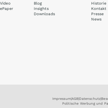
Video
Blog
Historie
ePaper
Insights
Kontakt
Downloads
Presse
News
Impressum
AGB
Datenschutz
Bes
Politische Werbung und P