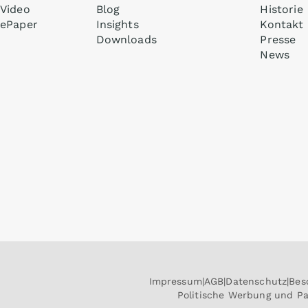
Video
Blog
Historie
ePaper
Insights
Kontakt
Downloads
Presse
News
Impressum
AGB
Datenschutz
Bes
Politische Werbung und P