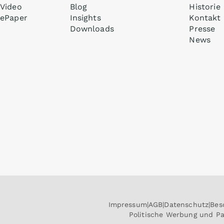
Video
Blog
Historie
ePaper
Insights
Kontakt
Downloads
Presse
News
Impressum
AGB
Datenschutz
Bes
Politische Werbung und P