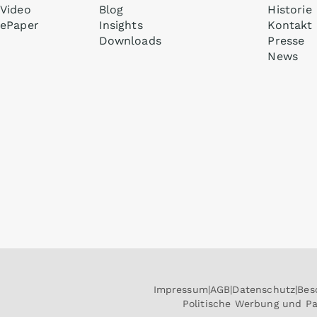
Video
Blog
Historie
ePaper
Insights
Kontakt
Downloads
Presse
News
Impressum
AGB
Datenschutz
Bes
Politische Werbung und P