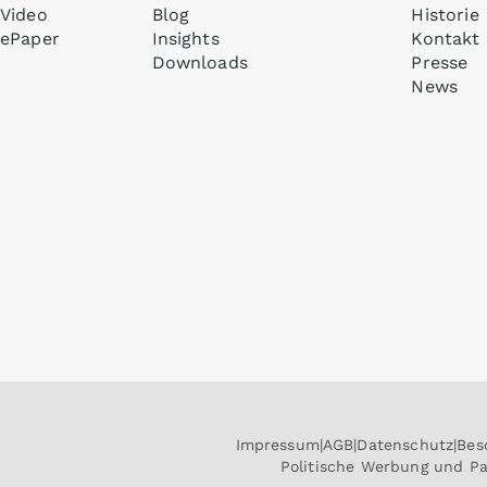
Video
Blog
Historie
ePaper
Insights
Kontakt
Downloads
Presse
News
Impressum
AGB
Datenschutz
Bes
Politische Werbung und P