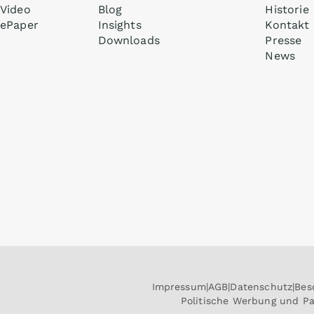
Video
Blog
Historie
ePaper
Insights
Kontakt
Downloads
Presse
News
Impressum
AGB
Datenschutz
Bes
Politische Werbung und P