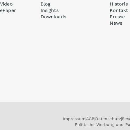
Video
Blog
Historie
ePaper
Insights
Kontakt
Downloads
Presse
News
Impressum
AGB
Datenschutz
Bes
Politische Werbung und P