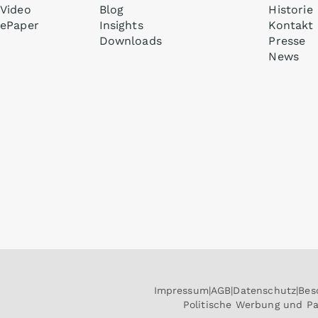
Video
Blog
Historie
ePaper
Insights
Kontakt
Downloads
Presse
News
Impressum
AGB
Datenschutz
Bes
Politische Werbung und P