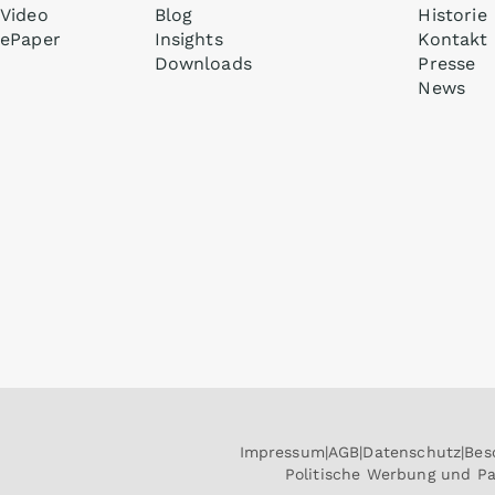
Video
Blog
Historie
ePaper
Insights
Kontakt
Downloads
Presse
News
Impressum
AGB
Datenschutz
Bes
Politische Werbung und P