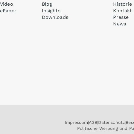
Video
Blog
Historie
ePaper
Insights
Kontakt
Downloads
Presse
News
Impressum
AGB
Datenschutz
Bes
Politische Werbung und P