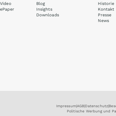
Video
Blog
Historie
ePaper
Insights
Kontakt
Downloads
Presse
News
Impressum
AGB
Datenschutz
Bes
Politische Werbung und P