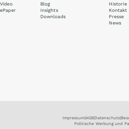
Video
Blog
Historie
ePaper
Insights
Kontakt
Downloads
Presse
News
Impressum
AGB
Datenschutz
Bes
Politische Werbung und P