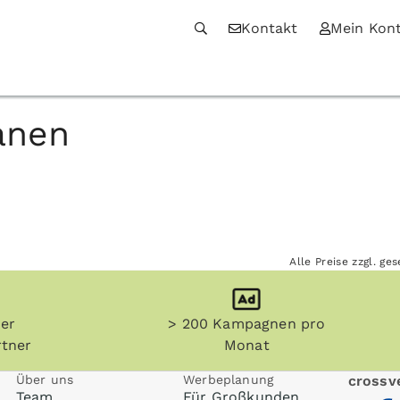
Kontakt
Mein Kon
anen
Alle Preise zzgl. g
her
> 200 Kampagnen pro
tner
Monat
Über uns
Werbeplanung
crossve
Team
Für Großkunden