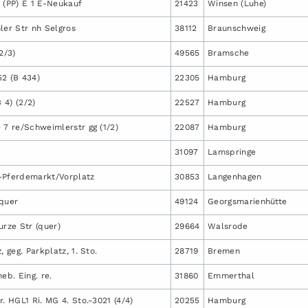
 (PP) E 1 E-Neukauf
21423
Winsen (Luhe)
ler Str nh Selgros
38112
Braunschweig
2/3)
49565
Bramsche
52 (B 434)
22305
Hamburg
B 4) (2/2)
22527
Hamburg
 7 re/Schweimlerstr gg (1/2)
22087
Hamburg
31097
Lamspringe
-Pferdemarkt/Vorplatz
30853
Langenhagen
 quer
49124
Georgsmarienhütte
urze Str (quer)
29664
Walsrode
, geg. Parkplatz, 1. Sto.
28719
Bremen
eb. Eing. re.
31860
Emmerthal
r. HGL1 Ri. MG 4. Sto.-3021 (4/4)
20255
Hamburg