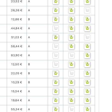
23,52 €
A
26,36 €
A
12,86 €
B
44,84 €
A
51,03 €
A
56,44 €
A
83,90 €
A
12,50 €
B
22,05 €
B
10,29 €
B
15,54 €
A
19,64 €
A
55,34 €
A