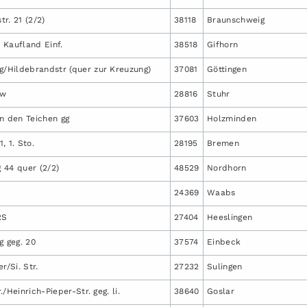
tr. 21 (2/2)
38118
Braunschweig
 Kaufland Einf.
38518
Gifhorn
Hildebrandstr (quer zur Kreuzung)
37081
Göttingen
ew
28816
Stuhr
n den Teichen gg
37603
Holzminden
1, 1. Sto.
28195
Bremen
 44 quer (2/2)
48529
Nordhorn
24369
Waabs
RS
27404
Heeslingen
 geg. 20
37574
Einbeck
r/Si. Str.
27232
Sulingen
/Heinrich-Pieper-Str. geg. li.
38640
Goslar