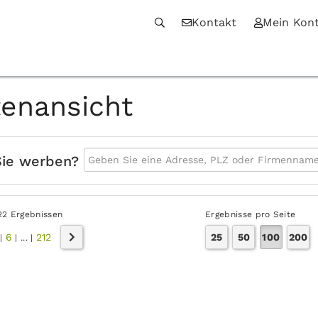
Kontakt
Mein Kon
tenansicht
Sie werben?
22 Ergebnissen
Ergebnisse pro Seite
6
212
25
50
100
200
|
|
...
|