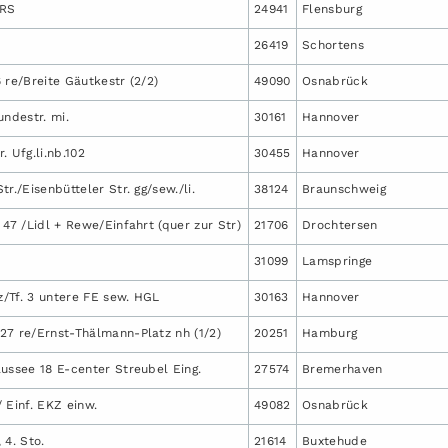
 RS
24941
Flensburg
26419
Schortens
 re/Breite Gäutkestr (2/2)
49090
Osnabrück
undestr. mi.
30161
Hannover
. Ufg.li.nb.102
30455
Hannover
r./Eisenbütteler Str. gg/sew./li.
38124
Braunschweig
 47 /Lidl + Rewe/Einfahrt (quer zur Str)
21706
Drochtersen
31099
Lamspringe
tz/Tf. 3 untere FE sew. HGL
30163
Hannover
27 re/Ernst-Thälmann-Platz nh (1/2)
20251
Hamburg
ussee 18 E-center Streubel Eing.
27574
Bremerhaven
 Einf. EKZ einw.
49082
Osnabrück
, 4. Sto.
21614
Buxtehude