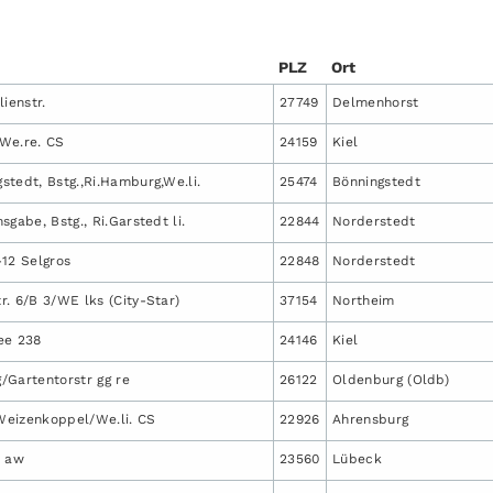
PLZ
Ort
ienstr.
27749
Delmenhorst
We.re. CS
24159
Kiel
tedt, Bstg.,Ri.Hamburg,We.li.
25474
Bönningstedt
sgabe, Bstg., Ri.Garstedt li.
22844
Norderstedt
-12 Selgros
22848
Norderstedt
. 6/B 3/WE lks (City-Star)
37154
Northeim
ee 238
24146
Kiel
/Gartentorstr gg re
26122
Oldenburg (Oldb)
eizenkoppel/We.li. CS
22926
Ahrensburg
a aw
23560
Lübeck