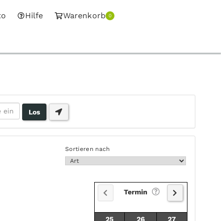
to
Hilfe
Warenkorb
0
Sortieren nach
Termin
25
26
27