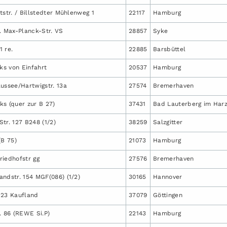
tstr. / Billstedter Mühlenweg 1
22117
Hamburg
. Max-Planck-Str. VS
28857
Syke
 re.
22885
Barsbüttel
nks von Einfahrt
20537
Hamburg
ussee/Hartwigstr. 13a
27574
Bremerhaven
ks (quer zur B 27)
37431
Bad Lauterberg im Har
tr. 127 B248 (1/2)
38259
Salzgitter
(B 75)
21073
Hamburg
riedhofstr gg
27576
Bremerhaven
ndstr. 154 MGF(086) (1/2)
30165
Hannover
 23 Kaufland
37079
Göttingen
. 86 (REWE Si.P)
22143
Hamburg