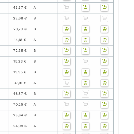
43,37 €
A
22,68 €
B
20,79 €
B
14,18 €
A
72,35 €
B
z
15,23 €
B
19,95 €
B
37,91 €
A
46,57 €
B
70,25 €
A
23,84 €
B
24,99 €
A