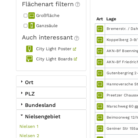
Flächenart filtern
Großfläche
Art
Lage
Ganzsäule
Bremerstr. / Dahl
Auch interessant
Koppelberg 3-9/
City Light Poster
AKN-Bf Boennings
City Light Boards
AKN-Bf Friedrich
Gutenbergring 2
Ort
Hannoversche Str
PLZ
Preetzer Chauss
Bundesland
Marschweg 60 gg
Nielsengebiet
Beimoorweg 12/W
Nielsen 1
Geniner Str 155
Nielsen 2