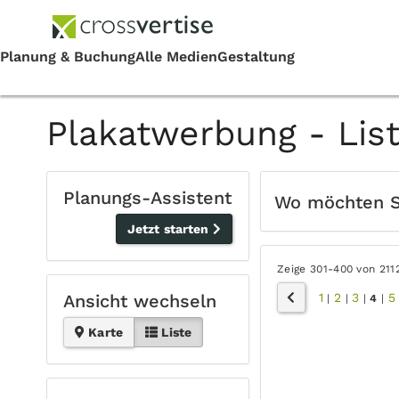
Plakatwerbung - Lis
Planungs-Assistent
Wo möchten 
Jetzt starten
Zeige 301-400 von 211
1
2
3
5
Ansicht wechseln
|
|
|
4
|
Karte
Liste