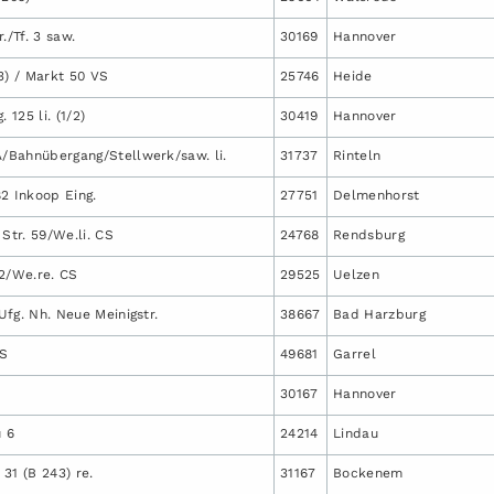
./Tf. 3 saw.
30169
Hannover
3) / Markt 50 VS
25746
Heide
 125 li. (1/2)
30419
Hannover
A/Bahnübergang/Stellwerk/saw. li.
31737
Rinteln
2 Inkoop Eing.
27751
Delmenhorst
 Str. 59/We.li. CS
24768
Rendsburg
 2/We.re. CS
29525
Uelzen
/Ufg. Nh. Neue Meinigstr.
38667
Bad Harzburg
RS
49681
Garrel
30167
Hannover
 6
24214
Lindau
31 (B 243) re.
31167
Bockenem