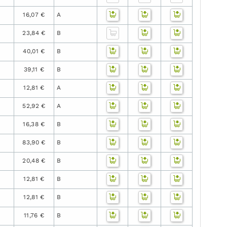
16,07 €
A
23,84 €
B
40,01 €
B
39,11 €
B
12,81 €
A
52,92 €
A
16,38 €
B
83,90 €
B
20,48 €
B
12,81 €
B
12,81 €
B
11,76 €
B