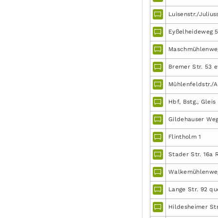
Luisenstr./Juliuss
Eyßelheideweg 5
Maschmühlenweg/
Bremer Str. 53 
Mühlenfeldstr./A
Hbf, Bstg., Gleis 
Gildehauser Weg
Flintholm 1
Stader Str. 16a 
Walkemühlenweg
Lange Str. 92 que
Hildesheimer Str.