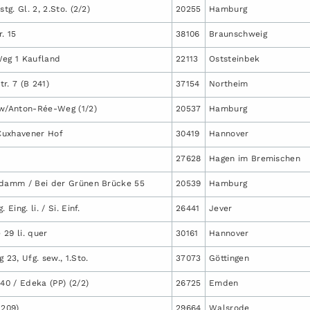
tg. Gl. 2, 2.Sto. (2/2)
20255
Hamburg
. 15
38106
Braunschweig
Weg 1 Kaufland
22113
Oststeinbek
r. 7 (B 241)
37154
Northeim
ew/Anton-Rée-Weg (1/2)
20537
Hamburg
 Cuxhavener Hof
30419
Hannover
27628
Hagen im Bremischen
ndamm / Bei der Grünen Brücke 55
20539
Hamburg
 Eing. li. / Si. Einf.
26441
Jever
29 li. quer
30161
Hannover
23, Ufg. sew., 1.Sto.
37073
Göttingen
0 / Edeka (PP) (2/2)
26725
Emden
 209)
29664
Walsrode