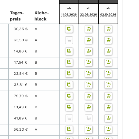
ab
ab
ab
Tages­
Klebe­
11.09.2026
22.09.2026
02.10.2026
preis
block
30,35 €
A
63,53 €
A
14,60 €
B
17,54 €
B
23,84 €
B
35,81 €
B
79,70 €
A
13,49 €
B
41,69 €
B
56,23 €
A