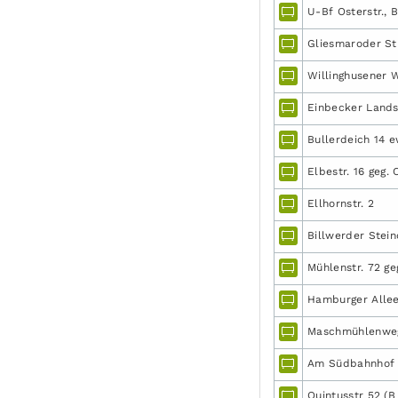
U-Bf Osterstr., Bs
Gliesmaroder Str
Willinghusener 
Einbecker Landst
Bullerdeich 14 
Elbestr. 16 geg.
Ellhornstr. 2
Billwerder Stei
Mühlenstr. 72 geg.
Hamburger Allee 
Maschmühlenweg 
Am Südbahnhof 4
Quintusstr 52 (B