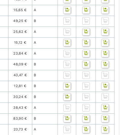
15,65 €
A
49,25 €
B
25,62 €
A
15,12 €
A
23,84 €
A
48,09 €
B
43,47 €
B
12,81 €
B
30,24 €
B
38,43 €
A
83,90 €
B
23,73 €
A