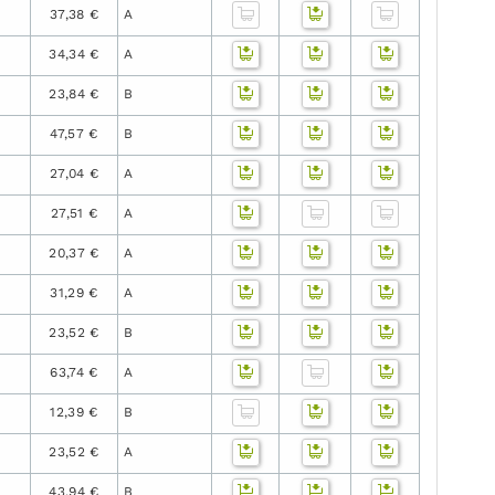
37,38 €
A
34,34 €
A
23,84 €
B
47,57 €
B
27,04 €
A
27,51 €
A
20,37 €
A
31,29 €
A
23,52 €
B
63,74 €
A
12,39 €
B
23,52 €
A
43,94 €
B