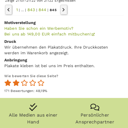
Zeige 21101-21122 von 21122 Ergebnissen
1
843
844
|
...
|
|
|
845
Motiverstellung
Haben Sie schon ein Werbemotiv?
Bei uns ab 149,00 EUR einfach mitbuchen!
Druck
Wir übernehmen den Plakatdruck. Ihre Druckkosten
werden im Warenkorb angezeigt.
Anbringung
Plakate kleben ist bei uns im Preis enthalten.
Wie bewerten Sie diese Seite?
171
Bewertungen:
48,19
%
Alle Medien aus einer
Persönlicher
Hand
Ansprechpartner