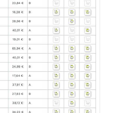
23,84 €
B
16,28 €
B
28,56 €
B
40,01 €
A
19,01 €
B
65,94 €
A
40,01 €
B
24,99 €
B
17,64 €
A
37,91 €
A
27,93 €
B
38,12 €
A
34,23 €
A