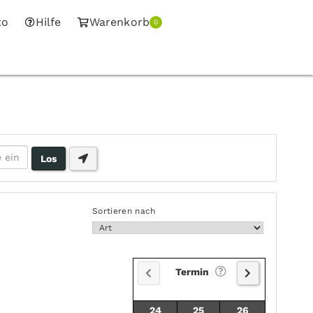
to
Hilfe
Warenkorb
0
Sortieren nach
Termin
24
25
26