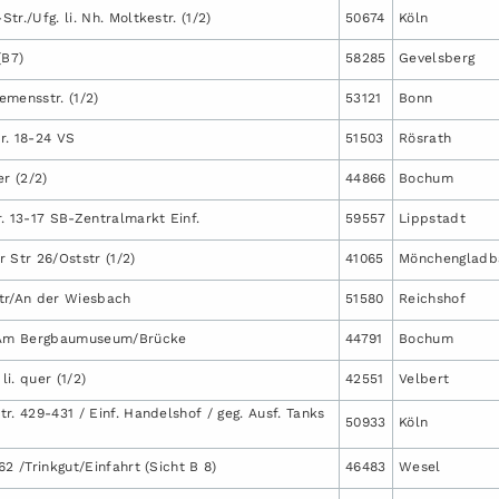
r./Ufg. li. Nh. Moltkestr. (1/2)
50674
Köln
(B7)
58285
Gevelsberg
mensstr. (1/2)
53121
Bonn
r. 18-24 VS
51503
Rösrath
er (2/2)
44866
Bochum
. 13-17 SB-Zentralmarkt Einf.
59557
Lippstadt
 Str 26/Oststr (1/2)
41065
Mönchengladb
tr/An der Wiesbach
51580
Reichshof
. Am Bergbaumuseum/Brücke
44791
Bochum
li. quer (1/2)
42551
Velbert
r. 429-431 / Einf. Handelshof / geg. Ausf. Tanks
50933
Köln
62 /Trinkgut/Einfahrt (Sicht B 8)
46483
Wesel