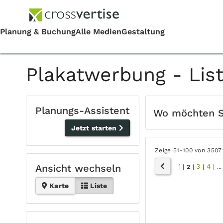
Plakatwerbung - Lis
Planungs-Assistent
Wo möchten 
Jetzt starten
Zeige 51-100 von 3507
1
3
4
Ansicht wechseln
|
2
|
|
|
...
Karte
Liste