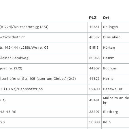
PLZ
Ort
(B 224)/Malteserstr gg (3/3)
42651
Solingen
aw/Wörthstr nh
46537
Dinslaken
r. 142-144 (L286)/We.re. CS
51515
Kürten
leiner Sandweg
59065
Hamm
uer re. (2/2)
44807
Bochum
ltenhöfener Str. 105 (quer am Giebel) (2/2)
44623
Herne
 li (B 57)/Bahnhofstr nh
52499
Baesweiler
Mülheim an de
B 1)
45481
hr
 43-45 RS
33397
Rietberg
 28
50999
Köln