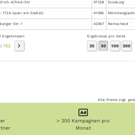
drich-Alfred-Str
47228
Duisburg
. 172A (quer am Giebel)
41066
Mönchengladb
berger Str. 1
42857
Remscheid
1 Ergebnissen
Ergebnisse pro Seite
702
25
50
100
200
|
Alle Preise zzgl. g
her
> 200 Kampagnen pro
tner
Monat