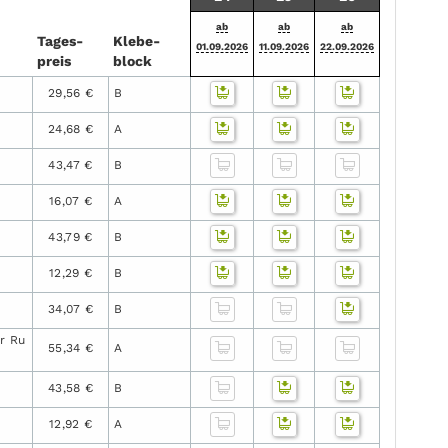
ab
ab
ab
Tages­
Klebe­
01.09.2026
11.09.2026
22.09.2026
preis
block
29,56 €
B
24,68 €
A
43,47 €
B
16,07 €
A
43,79 €
B
12,29 €
B
34,07 €
B
r Ru
55,34 €
A
43,58 €
B
12,92 €
A