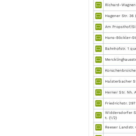
Richard-Wagner-St
Hagener Str. 36 
Am Propsthof/Sie
Hans-Böckler-St
Bahnhofstr. 1 qu
Mercklinghausstr
Korschenbroicher
Halsterbacher S
Herner Str. Nh
Friedrichstr. 297 
Widdersdorfer St
t. (1/2)
Reeser Landstr. 