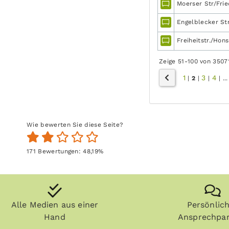
Moerser Str/Frie
Engelblecker Str
Freiheitstr./Hons
Zeige 51-100 von 3507
1
3
4
|
2
|
|
|
...
Wie bewerten Sie diese Seite?
171
Bewertungen:
48,19
%
Alle Medien aus einer
Persönlic
Hand
Ansprechpar