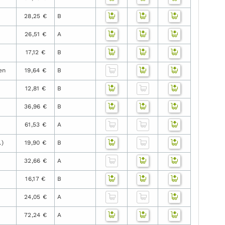
28,25 €
B
26,51 €
A
17,12 €
B
en
19,64 €
B
12,81 €
B
36,96 €
B
61,53 €
A
.)
19,90 €
B
32,66 €
A
16,17 €
B
24,05 €
A
72,24 €
A