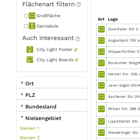
Flächenart filtern
Großfläche
Art
Lage
Ganzsäule
Goerdeler Str 3 
Auch interessant
Augustastr 155 
City Light Poster
Wipperfürther St
City Light Boards
Bockumer Weg/K
Herner Str. 336 q
Ort
Jean-Vogel-Str/A
PLZ
Aachener Str 240
Bundesland
Kölner Str. 386 (
Nielsengebiet
Lippstädter Str.
Nielsen 1
Wesselinger Str.
Nielsen 2