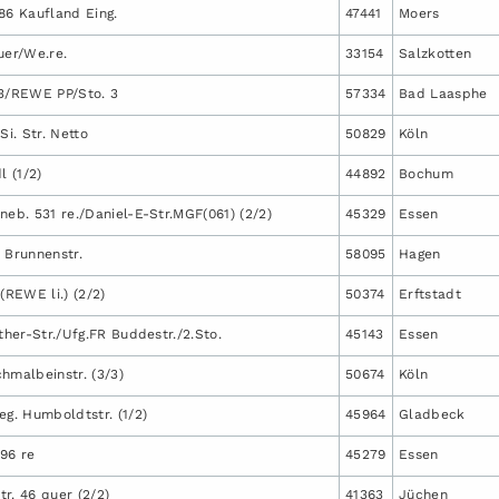
86 Kaufland Eing.
47441
Moers
uer/We.re.
33154
Salzkotten
73/REWE PP/Sto. 3
57334
Bad Laasphe
Si. Str. Netto
50829
Köln
l (1/2)
44892
Bochum
neb. 531 re./Daniel-E-Str.MGF(061) (2/2)
45329
Essen
 Brunnenstr.
58095
Hagen
(REWE li.) (2/2)
50374
Erftstadt
uther-Str./Ufg.FR Buddestr./2.Sto.
45143
Essen
hmalbeinstr. (3/3)
50674
Köln
eg. Humboldtstr. (1/2)
45964
Gladbeck
96 re
45279
Essen
r. 46 quer (2/2)
41363
Jüchen