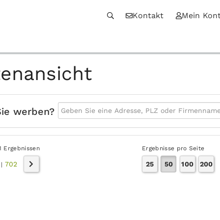
Kontakt
Mein Kon
tenansicht
Sie werben?
1 Ergebnissen
Ergebnisse pro Seite
702
25
50
100
200
|