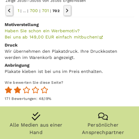
Zeige 35051-35055 von 35055 Ergebnissen
1
700
701
|
...
|
|
|
702
Motiverstellung
Haben Sie schon ein Werbemotiv?
Bei uns ab 149,00 EUR einfach mitbuchen!
Druck
Wir übernehmen den Plakatdruck. Ihre Druckkosten
werden im Warenkorb angezeigt.
Anbringung
Plakate kleben ist bei uns im Preis enthalten.
Wie bewerten Sie diese Seite?
171
Bewertungen:
48,19
%
Alle Medien aus einer
Persönlicher
Hand
Ansprechpartner