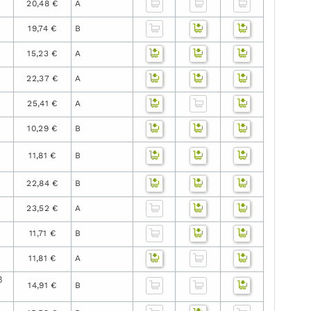
20,48 €
A
19,74 €
B
15,23 €
A
22,37 €
A
25,41 €
A
10,29 €
B
11,81 €
B
22,84 €
B
23,52 €
A
11,71 €
B
11,81 €
A
ß
14,91 €
B