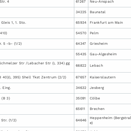
tr. 4
61267
Neu-Anspach
34225
Baunatal
Gleis 1, 1. Sto.
65934
Frankfurt am Main
 410)
54570
Pelm
. 5 -b- (1/2)
64347
Griesheim
55435
Gau-Algesheim
Schmelzer Str /Lebacher Str (L 334) gg
66822
Lebach
(B 40)(L 395) Shell Tkst Zentrum (2/2)
67657
Kaiserslautern
. Eing.
34632
Jesberg
 (B 3)
35091
Cölbe
65611
Brechen
Heppenheim (Bergstra
 Str. (1/2)
64646
e)