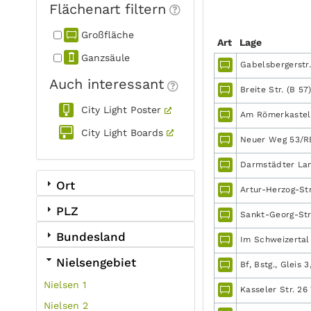
Flächenart filtern
Großfläche
Art
Lage
Ganzsäule
Gabelsbergerstr.
Auch interessant
Breite Str. (B 57
City Light Poster
Am Römerkastell/
City Light Boards
Neuer Weg 53/RE
Darmstädter Land
Ort
Artur-Herzog-Str
PLZ
Sankt-Georg-Str
Bundesland
Im Schweizertal 
Nielsengebiet
Bf, Bstg., Gleis 3,
Nielsen 1
Kasseler Str. 26
Nielsen 2