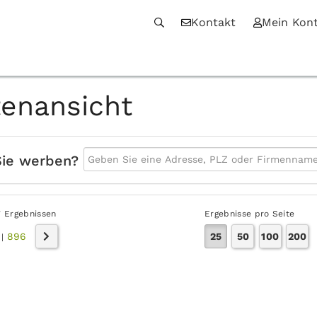
Kontakt
Mein Kon
tenansicht
Sie werben?
7 Ergebnissen
Ergebnisse pro Seite
896
25
50
100
200
|