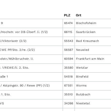
PLZ
Ort
 9
65474
Bischofsheim
)/Hochstr. vor DB-Überf. li. (1/2)
66115
Saarbrücken
Viktoriastr (2/2)
55543
Bad Kreuznach
WE PP/Sto. 2/re. (2/2)
56567
Neuwied
str./Mühlbruchstr. li.
60594
Frankfurt am Main
. 1/REWE/li. 2. Sto.
35580
Wetzlar
aße 1
54518
Binsfeld
/ Kolpingstr. 90 / Rewe (PP) (1/2)
67551
Worms
 1. Sto.
35510
Butzbach
 VS
34266
Niestetal