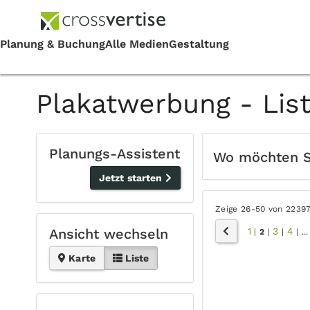
Plakatwerbung - Lis
Planungs-Assistent
Wo möchten 
Jetzt starten
Zeige 26-50 von 2239
1
3
4
Ansicht wechseln
|
2
|
|
|
...
Karte
Liste