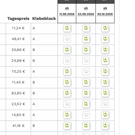
ab
ab
ab
11.09.2026
22.09.2026
02.10.2026
Tages­preis
Klebe­block
11,24 €
A
48,41 €
A
30,66 €
B
24,99 €
B
70,25 €
A
11,45 €
B
83,90 €
B
23,52 €
A
14,60 €
A
41,16 €
B