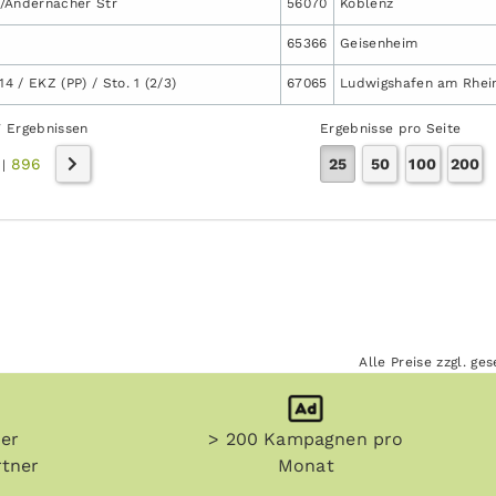
/Andernacher Str
56070
Koblenz
65366
Geisenheim
14 / EKZ (PP) / Sto. 1 (2/3)
67065
Ludwigshafen am Rhei
7 Ergebnissen
Ergebnisse pro Seite
896
25
50
100
200
|
Alle Preise zzgl. g
her
> 200 Kampagnen pro
tner
Monat