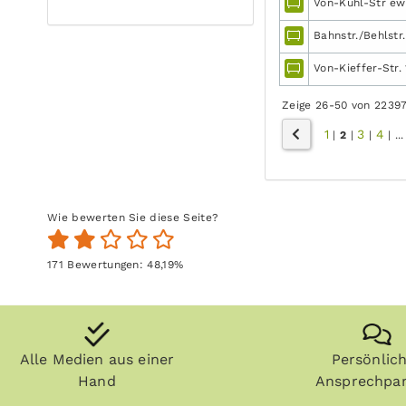
Von-Kuhl-Str ew
Bahnstr./Behlstr.
Von-Kieffer-Str. 
Zeige 26-50 von 2239
1
3
4
|
2
|
|
|
...
Wie bewerten Sie diese Seite?
171
Bewertungen:
48,19
%
Alle Medien aus einer
Persönlic
Hand
Ansprechpar