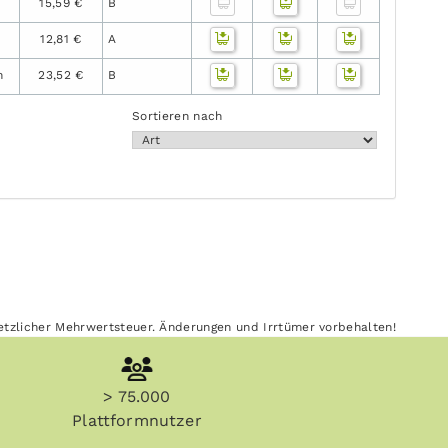
15,59 €
B
12,81 €
A
n
23,52 €
B
Sortieren nach
esetzlicher Mehrwertsteuer. Änderungen und Irrtümer vorbehalten!
> 75.000
Plattformnutzer