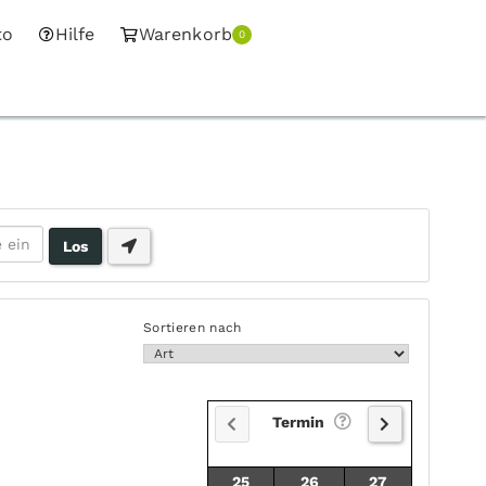
to
Hilfe
Warenkorb
0
Sortieren nach
Termin
25
26
27