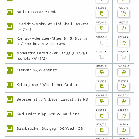
147,00 €
161,70 €
Barbarossastr. 61 mi.
147,00 €
161,70 €
Friedrich-Mohr-Str Einf Shell Tankste
lle (1/3)
206,85 €
227,54 €
Konrad-Adenauer-Allee, B 45, Bush.n
h. / Beethoven-Allee GFW
138,60 €
152,46 €
Moselstr/Saarbrücker Str gg (L 177)/O
rscholz /W (1/2)
318,15 €
349,97 €
Kreisstr 86/Wiesenstr
161,70 €
147,00 €
Kellergasse / Westlicher Graben
334,95 €
304,50 €
Bebraer Str. / Vilbeler Landstr. 23 RS
275,10 €
302,61 €
Karl-Heinz-Kipp-Str. 23 Kaufland
478,17 €
434,70 €
Saarbrücker Str. geg. 106/We.li. CS