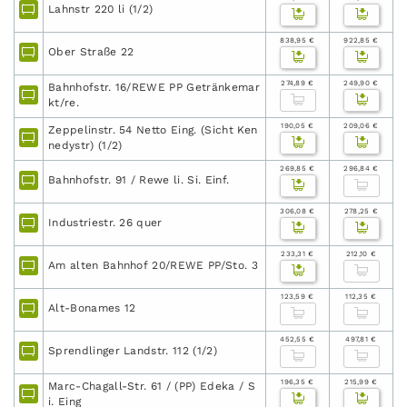
Lahnstr 220 li (1/2)
838,95 €
922,85 €
Ober Straße 22
274,89 €
249,90 €
Bahnhofstr. 16/REWE PP Getränkemar
kt/re.
190,05 €
209,06 €
Zeppelinstr. 54 Netto Eing. (Sicht Ken
nedystr) (1/2)
269,85 €
296,84 €
Bahnhofstr. 91 / Rewe li. Si. Einf.
306,08 €
278,25 €
Industriestr. 26 quer
233,31 €
212,10 €
Am alten Bahnhof 20/REWE PP/Sto. 3
123,59 €
112,35 €
Alt-Bonames 12
452,55 €
497,81 €
Sprendlinger Landstr. 112 (1/2)
196,35 €
215,99 €
Marc-Chagall-Str. 61 / (PP) Edeka / S
i. Eing