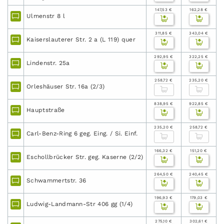
147,53 €
162,28 €
Ulmenstr 8 l
311,85 €
343,04 €
Kaiserslauterer Str. 2 a (L 119) quer
292,95 €
322,25 €
Lindenstr. 25a
258,72 €
235,20 €
Orleshäuser Str. 16a (2/3)
838,95 €
922,85 €
Hauptstraße
235,20 €
258,72 €
Carl-Benz-Ring 6 geg. Eing. / Si. Einf.
166,32 €
151,20 €
Eschollbrücker Str. geg. Kaserne (2/2)
264,50 €
240,45 €
Schwammertstr. 36
196,93 €
179,03 €
Ludwig-Landmann-Str 406 gg (1/4)
275,10 €
302,61 €