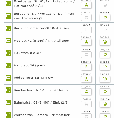
476,44 €
433,13 €
Friedberger Str 82/Bahnhofsplatz nh/
Hst Nordbhf (2/3)
400,21 €
363,83 €
Burbacher Str /Mettlacher Str li Pos1
/vor Ampelanlage F
169,79 €
154,35 €
Kurt-Schuhmacher-Str 8/-Hausen
533,40 €
586,74 €
Heerstr. 42 (B 266) / Nh. Aldi quer
187,95 €
206,75 €
Hauptstr. 8 quer
306,60 €
337,26 €
Hauptstr. 26 (quer)
457,96 €
416,33 €
Röddenauer Str 13 a ew
149,00 €
135,45 €
Rumbacher Str. 1-5 li. quer Netto
258,72 €
235,20 €
Bahnhofstr. 63 (B 410) / Einf. (2/3)
112,88 €
124,16 €
Werner-von-Siemens-Str/Moselstr