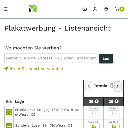
0
Plakatwerbung - Listenansicht
Wo möchten Sie werben?
Ihren Standort verwenden
Termin
Art
Lage
25
26
701,40 €
771,54 €
Frankfurter Str. geg. 171/PP VW Bras
s/We.re. CS
673,37 €
612,15 €
Sandershäuser Str. 79/We.re. CS