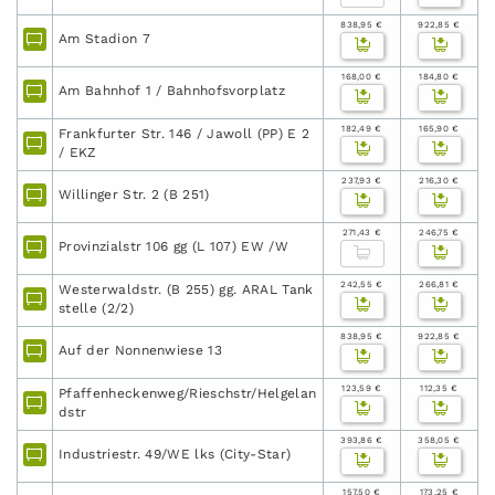
838,95 €
922,85 €
Am Stadion 7
168,00 €
184,80 €
Am Bahnhof 1 / Bahnhofsvorplatz
182,49 €
165,90 €
Frankfurter Str. 146 / Jawoll (PP) E 2
/ EKZ
237,93 €
216,30 €
Willinger Str. 2 (B 251)
271,43 €
246,75 €
Provinzialstr 106 gg (L 107) EW /W
242,55 €
266,81 €
Westerwaldstr. (B 255) gg. ARAL Tank
stelle (2/2)
838,95 €
922,85 €
Auf der Nonnenwiese 13
123,59 €
112,35 €
Pfaffenheckenweg/Rieschstr/Helgelan
dstr
393,86 €
358,05 €
Industriestr. 49/WE lks (City-Star)
157,50 €
173,25 €