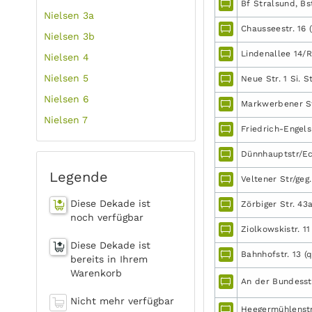
Bf Stralsund, Bst
Nielsen 3a
Chausseestr. 16 (
Nielsen 3b
Lindenallee 14/R
Nielsen 4
Nielsen 5
Neue Str. 1 Si. St
Nielsen 6
Markwerbener St
Nielsen 7
Friedrich-Engels-
Dünnhauptstr/Ec
Legende
Veltener Str/geg.
Diese Dekade ist
Zörbiger Str. 43
noch verfügbar
Ziolkowskistr. 11
Diese Dekade ist
Bahnhofstr. 13 (
bereits in Ihrem
Warenkorb
An der Bundesstr
Nicht mehr verfügbar
Heegermühlenstr