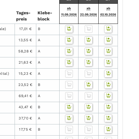
ab
ab
ab
Tages­
Klebe­
11.09.2026
22.09.2026
02.10.2026
preis
block
le)
17,01 €
B
13,55 €
A
58,28 €
A
21,63 €
A
ltal)
15,23 €
A
23,52 €
B
69,41 €
A
43,47 €
B
37,70 €
A
17,75 €
B