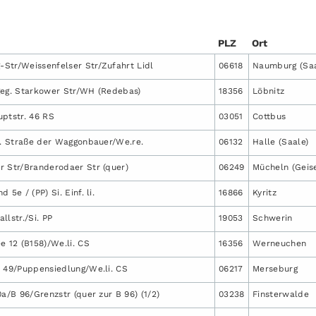
PLZ
Ort
Str/Weissenfelser Str/Zufahrt Lidl
06618
Naumburg (Saa
geg. Starkower Str/WH (Redebas)
18356
Löbnitz
uptstr. 46 RS
03051
Cottbus
b. Straße der Waggonbauer/We.re.
06132
Halle (Saale)
r Str/Branderodaer Str (quer)
06249
Mücheln (Geise
 5e / (PP) Si. Einf. li.
16866
Kyritz
llstr./Si. PP
19053
Schwerin
e 12 (B158)/We.li. CS
16356
Werneuchen
. 49/Puppensiedlung/We.li. CS
06217
Merseburg
0a/B 96/Grenzstr (quer zur B 96) (1/2)
03238
Finsterwalde