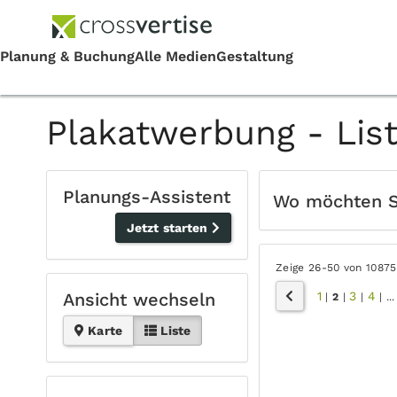
Plakatwerbung - Lis
Planungs-Assistent
Wo möchten 
Jetzt starten
Zeige 26-50 von 10875
1
3
4
Ansicht wechseln
|
2
|
|
|
...
Karte
Liste