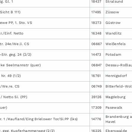
g. Gl. 1
18437
Stralsund
Sicht B 111)
17495
Züssow
ewe PP, 1. Sto. VS
18273
Güstrow
r./Einf. Netto
16348
Wandlitz
r. 24e/We.li. CS
06667
Weißenfels
Str. geg. 24 (2/2)
14473
Potsdam
ke Seelmannstr (quer)
06847
Dessau-Roßla
 Nr. 49 (1/2)
16761
Hennigsdorf
a/We.re. CS
06749
Bitterfeld-Wo
 / Netto Si. (PP)
39126
Magdeburg
quer)
17309
Pasewalk
Brandenburg a
. 1 /Kaufland/Eing Brielower Tor/Si.PP (lks)
14776
Havel
. geg. Kupferhammerweg (2/2)
16225
Eberswalde