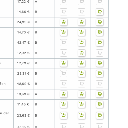
17,22 €
A
14,60 €
B
24,99 €
B
14,70 €
B
43,47 €
B
12,92 €
B
u
12,29 €
B
23,31 €
B
lfen
48,09 €
B
18,69 €
A
11,45 €
B
n der
23,63 €
B
45,15 €
B