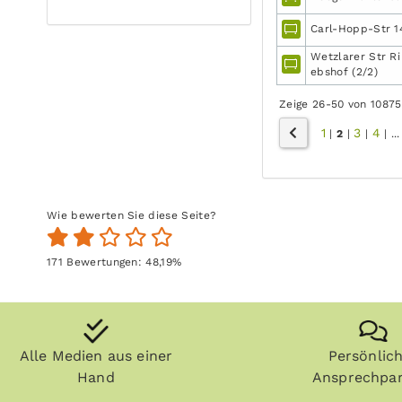
Carl-Hopp-Str 14
Wetzlarer Str R
ebshof (2/2)
Zeige 26-50 von 10875
1
3
4
|
2
|
|
|
...
Wie bewerten Sie diese Seite?
171
Bewertungen:
48,19
%
Alle Medien aus einer
Persönlic
Hand
Ansprechpar