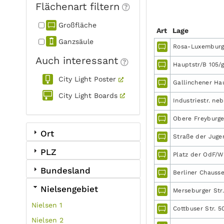
Flächenart filtern
Großfläche
Art
Lage
Ganzsäule
Rosa-Luxemburg-
Auch interessant
Hauptstr/B 105/
City Light Poster
Gallinchener Ha
City Light Boards
Industriestr. ne
Obere Freyburge
Ort
Straße der Jugend
PLZ
Platz der OdF/Wa
Bundesland
Berliner Chausse
Nielsengebiet
Merseburger Str
Nielsen 1
Cottbuser Str. 5
Nielsen 2