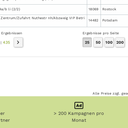
a/b li (2/2)
18069
Rostock
i Zentrum/Zufahrt Nuthestr nh/Abzweig VIP Betri
14482
Potsdam
 Ergebnissen
Ergebnisse pro Seite
435
25
50
100
200
|
Alle Preise zzgl. g
her
> 200 Kampagnen pro
tner
Monat