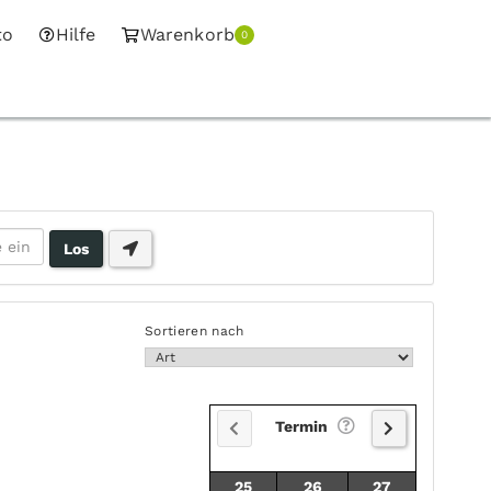
to
Hilfe
Warenkorb
0
Sortieren nach
Termin
25
26
27