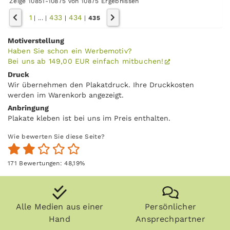
Zeige 10851-10875 von 10875 Ergebnissen
1
433
434
|
...
|
|
|
435
Motiverstellung
Haben Sie schon ein Werbemotiv?
Bei uns ab 149,00 EUR einfach mitbuchen!
Druck
Wir übernehmen den Plakatdruck. Ihre Druckkosten
werden im Warenkorb angezeigt.
Anbringung
Plakate kleben ist bei uns im Preis enthalten.
Wie bewerten Sie diese Seite?
171
Bewertungen:
48,19
%
Alle Medien aus einer
Persönlicher
Hand
Ansprechpartner